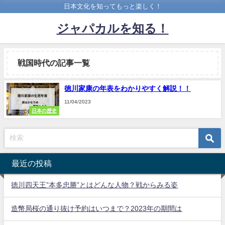
日本文化を知ってもっと楽しく！
ジャパカルを知る！
戦国時代の記事一覧
徳川家康の年表をわかりやすく解説！！
11/04/2023
日本の歴史
最近の投稿
徳川四天王”本多忠勝”とはどんな人物？戦からみる姿
造幣局桜の通り抜け予約はいつまで？2023年の期間は