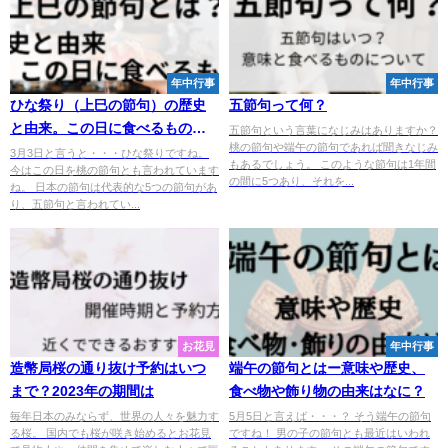
年中行事
年中行事
ひな祭り（上巳の節句）の歴史
五節句って何？
と由来。この日に食べるもの
五節句という言葉になじみはありますか？
桃の節句や端午の節句であれば聞きなじみ
は？
3月3日と言うと・・・ひな祭りですね。
もあるでしょう。 このような節句は1年間
今はこの日を桃の節句とも言われています
の間に5つあり、それを...
ね。 日本の節句は代表的な5つの節句があ
り、五節句と言われてい...
お花見
年中行事
造幣局桜の通り抜け予約はいつ
端午の節句とはー意味や歴史、
まで？2023年の期間は
食べ物や飾り物の由来はなに？
毎年日本のみならず、世界の人々を魅力す
5月5日と言えば・・・？ そう端午の節句
る桜。 国内でも桜が咲き始めるとお花見
ですね！ 男の子の節句とも最近はいわれ