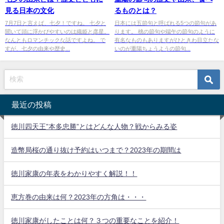
見る日本の文化
るものとは？
7月7日と言えば、七夕！ですね。 七夕と
日本には五節句と呼ばれる5つの節句があ
聞いて頭に浮かびやすいのは織姫と彦星。
ります。 桃の節句や端午の節句のように
なんともロマンチックな話ですよね。 で
有名なものもありますがひときわ目立たな
すが、七夕の由来や歴史...
いのが重陽ちょうようの節句...
最近の投稿
徳川四天王”本多忠勝”とはどんな人物？戦からみる姿
造幣局桜の通り抜け予約はいつまで？2023年の期間は
徳川家康の年表をわかりやすく解説！！
恵方巻の由来は何？2023年の方角は・・・
徳川家康がしたことは何？３つの重要なことを紹介！