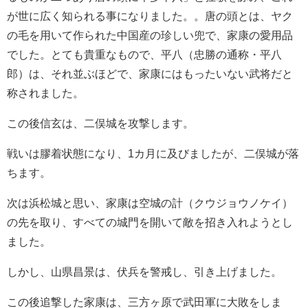
が世に広く知られる事になりました。。唐の頭とは、ヤク
の毛を用いて作られた中国産の珍しい兜で、家康の愛用品
でした。とても貴重なもので、平八（忠勝の通称・平八
郎）は、それ並ぶほどで、家康にはもったいない武将だと
称されました。
この後信玄は、二俣城を攻撃します。
戦いは膠着状態になり、1カ月に及びましたが、二俣城が落
ちます。
次は浜松城と思い、家康は空城の計（クウジョウノケイ）
の先を取り、すべての城門を開いて敵を招き入れようとし
ました。
しかし、山県昌景は、伏兵を警戒し、引き上げました。
この後追撃した家康は、三方ヶ原で武田軍に大敗をしま