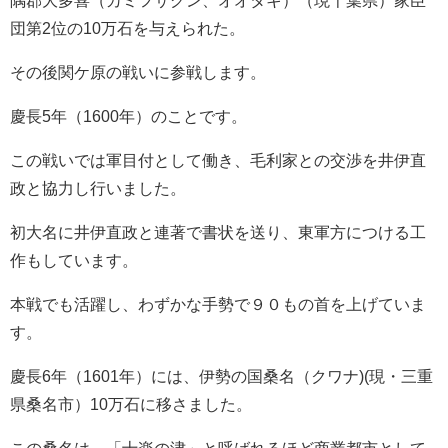
隅郡大多喜（カミフサグン、オオタキ）（現千葉県）家臣
団第2位の10万石を与えられた。
その後関ケ原の戦いに参戦します。
慶長5年（1600年）のことです。
この戦いでは軍目付として働き、毛利家との交渉を井伊直
政と協力し行いました。
初大名に井伊直政と連著で書状を送り、東軍方につける工
作もしています。
本戦でも活躍し、わずかな手勢で９０もの首を上げていま
す。
慶長6年（1601年）には、伊勢の国桑名（クワナ)(現・三重
県桑名市）10万石に移さました。