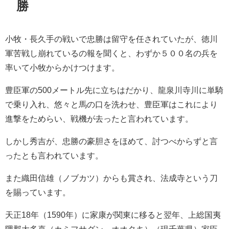
勝
小牧・長久手の戦いで忠勝は留守を任されていたが、徳川
軍苦戦し崩れているの報を聞くと、わずか５００名の兵を
率いて小牧からかけつけます。
豊臣軍の500メートル先に立ちはだかり、龍泉川寺川に単騎
で乗り入れ、悠々と馬の口を洗わせ、豊臣軍はこれにより
進撃をためらい、戦機が去ったと言われています。
しかし秀吉が、忠勝の豪胆さをほめて、討つべからずと言
ったとも言われています。
また織田信雄（ノブカツ）からも賞され、法成寺という刀
を賜っています。
天正18年（1590年）に家康が関東に移ると翌年、上総国夷