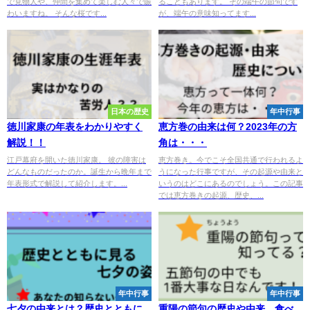
で見物人や、仲間を集めて楽しむ人々で賑
ることもあります。 その端午の節句です
わいますね。 そんな桜です...
が、端午の意味知ってます...
日本の歴史
年中行事
徳川家康の年表をわかりやすく
恵方巻の由来は何？2023年の方
解説！！
角は・・・
江戸幕府を開いた徳川家康。 彼の障害は
恵方巻き。今でこそ全国共通で行われるよ
どんなものだったのか。誕生から晩年まで
うになった行事ですが、その起源や由来と
年表形式で解説して紹介します。...
いうのはどこにあるのでしょう。この記事
では恵方巻きの起源、歴史、...
年中行事
年中行事
七夕の由来とは？歴史とともに
重陽の節句の歴史や由来、食べ