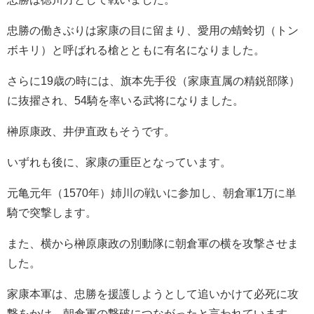
忠勝の働きぶりは家康の目に留まり、愛用の蜻蛉切（トン
ボキリ）と呼ばれる槍とともに有名になりました。
さらに19歳の時には、旗本先手役（家康直属の精鋭部隊）
に抜擢され、54騎を率いる武将になりました。
榊原康政、井伊直政もそうです。
いずれも後に、家康の重臣となっています。
元亀元年（1570年）姉川の戦いに参加し、朝倉軍1万に単
騎で突撃します。
また、横から榊原康政の別動隊に朝倉軍の横を攻撃させま
した。
家康本軍は、忠勝を援護しようとして追いかけて必死に攻
撃をかけ、朝倉軍の撃破につながったと言われています。