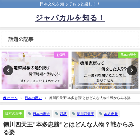
日本文化を知ってもっと楽しく！
ジャパカルを知る！
話題の記事
お花見
日本の歴史
ホーム
日本の歴史
徳川四天王”本多忠勝”とはどんな人物？戦からみる姿
日本の歴史
日本の歴史
武将
徳川四天王
本多忠勝
徳川四天王”本多忠勝”とはどんな人物？戦からみ
る姿