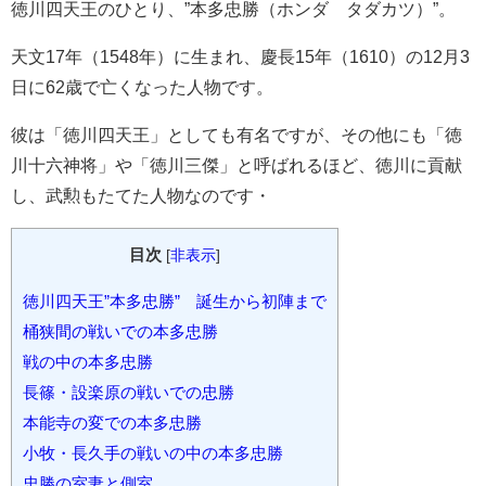
徳川四天王のひとり、”本多忠勝（ホンダ タダカツ）”。
天文17年（1548年）に生まれ、慶長15年（1610）の12月3
日に62歳で亡くなった人物です。
彼は「徳川四天王」としても有名ですが、その他にも「徳
川十六神将」や「徳川三傑」と呼ばれるほど、徳川に貢献
し、武勲もたてた人物なのです・
目次
[
非表示
]
徳川四天王”本多忠勝” 誕生から初陣まで
桶狭間の戦いでの本多忠勝
戦の中の本多忠勝
長篠・設楽原の戦いでの忠勝
本能寺の変での本多忠勝
小牧・長久手の戦いの中の本多忠勝
忠勝の室妻と側室