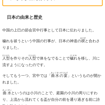
日本の由来と歴史
中国の上巳の節会宮中行事として日本に伝わりました。
みそぎ
穢れを祓うという中国の行事が、日本の神道の
禊
と合わさ
りました。
ひとがた
ひとがた
けがれ
人型
を作りその
人型
で体をなでることで
穢れ
を移し、川に
流すようになったのです。
きょくすいのうたげ
そしてもう一つ、宮中では「
曲水の宴
」というものが開か
れました。
きょくすい
曲水
というのは小川のことで、庭園の小川の周りにすわ
り、上流から流れてくる盃が自分の前を通り過ぎる前に詩