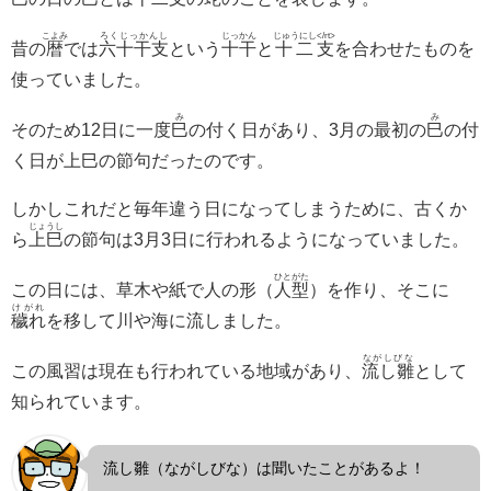
こよみ
ろくじっかんし
じっかん
じゅうにし</rt>
昔の
暦
では
六十干支
という
十干
と
十二支
を合わせたものを
使っていました。
み
み
そのため12日に一度
巳
の付く日があり、3月の最初の
巳
の付
く日が上巳の節句だったのです。
しかしこれだと毎年違う日になってしまうために、古くか
じょうし
ら
上巳
の節句は3月3日に行われるようになっていました。
ひとがた
この日には、草木や紙で人の形（
人型
）を作り、そこに
けがれ
穢れ
を移して川や海に流しました。
ながしびな
この風習は現在も行われている地域があり、
流し雛
として
知られています。
流し雛（ながしびな）は聞いたことがあるよ！