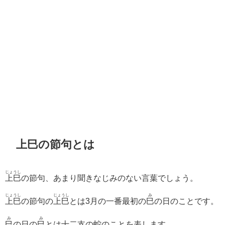
上巳の節句とは
じょうし
上巳
の節句、あまり聞きなじみのない言葉でしょう。
じょうし
じょうし
み
上巳
の節句の
上巳
とは3月の一番最初の
巳
の日のことです。
み
み
巳
の日の
巳
とは十二支の蛇のことを表します。