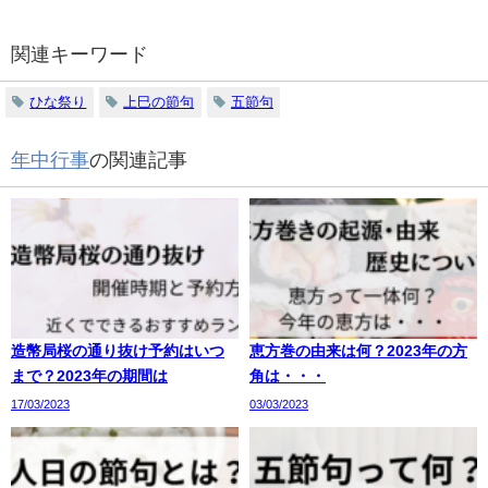
関連キーワード
ひな祭り
上巳の節句
五節句
年中行事
の関連記事
造幣局桜の通り抜け予約はいつ
恵方巻の由来は何？2023年の方
まで？2023年の期間は
角は・・・
17/03/2023
03/03/2023