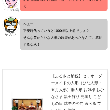
ぞ
イチマロ君
へぇー！
平安時代っていうと1000年以上前でしょ？
サブさん
そんな昔からひな人形の原型があったなんて、感動
するなあ！
【ふるさと納税】セミオーダ
ーメイドの人形（ひな人形・
五月人形）雛人形 お雛様 おひ
なさま 親王飾り 兜飾り こど
もの日 端午の節句 選べる プ