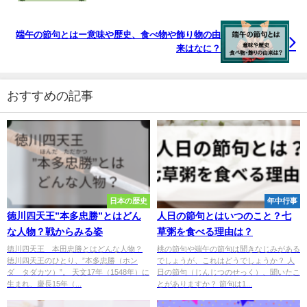
端午の節句とはー意味や歴史、食べ物や飾り物の由
来はなに？
おすすめの記事
日本の歴史
年中行事
徳川四天王”本多忠勝”とはどん
人日の節句とはいつのこと？七
な人物？戦からみる姿
草粥を食べる理由は？
徳川四天王 本田忠勝とはどんな人物？
桃の節句や端午の節句は聞きなじみがある
徳川四天王のひとり、”本多忠勝（ホン
でしょうが、これはどうでしょうか？ 人
ダ タダカツ）”。 天文17年（1548年）に
日の節句（じんじつのせっく）、聞いたこ
生まれ、慶長15年（...
とがありますか？ 節句は1...