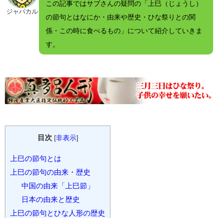
この記事ではサブさんの疑問の「上巳（じょうし）
ジャパカル
の節句とはなにか・由来や歴史・ひな祭りとの関
係・この時に食べるもの」について紹介していきま
す。
目次
[
非表示
]
上巳の節句とは
上巳の節句の由来・歴史
中国の由来「上巳節」
日本の由来と歴史
上巳の節句とひな人形の歴史