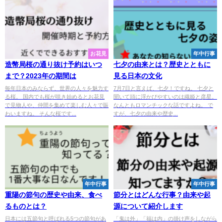
お花見
年中行事
造幣局桜の通り抜け予約はいつ
七夕の由来とは？歴史とともに
まで？2023年の期間は
見る日本の文化
毎年日本のみならず、世界の人々を魅力す
7月7日と言えば、七夕！ですね。 七夕と
る桜。 国内でも桜が咲き始めるとお花見
聞いて頭に浮かびやすいのは織姫と彦星。
で見物人や、仲間を集めて楽しむ人々で賑
なんともロマンチックな話ですよね。 で
わいますね。 そんな桜です...
すが、七夕の由来や歴史...
年中行事
年中行事
重陽の節句の歴史や由来、食べ
節分とはどんな行事？由来や起
るものとは？
源について紹介します
日本には五節句と呼ばれる5つの節句があ
「鬼は外」「福は内」の掛け声をしながら