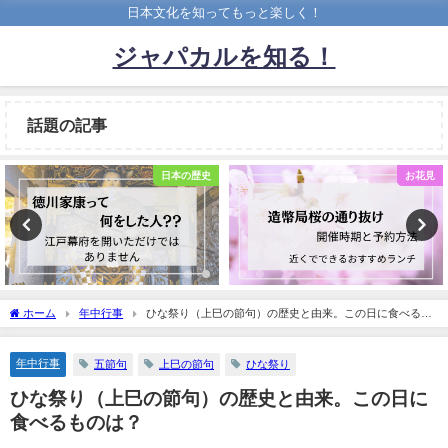
日本文化を知ってもっと楽しく！
ジャパカルを知る！
話題の記事
お花見
年中行事
ホーム
年中行事
ひな祭り（上巳の節句）の歴史と由来。この日に食べるも
のは？
年中行事
五節句
上巳の節句
ひな祭り
ひな祭り（上巳の節句）の歴史と由来。この日に
食べるものは？